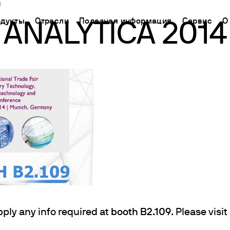
4
дукты
Отрасли
Полезная информация
Сервис
О
ANALYTICA 2014
CHINA
ь поддержку
ораторное оборудование
Применение
База знаний
Connect your products
中国
ТРИРУЙТЕ СВОЙ
кторы химического синтеза
Определение азота/белка
Метод Кьельдаля
Облачная платформа
Ermes
гнитные мешалки
Определение углерода
Метод Дюма
ЧЕСКАЯ ПОМОЩЬ
Подключаемые продукты
а
нитные мешалки с подогревом
Экстракторы жира
Международные стандарты
СКАЯ ПОМОЩЬ
Подписки
нению
ораторные плитки
Определение клетчатки
Настройте Ваш аккаунт
рхнеприводные мешалки
Исследование срока годности
Ermes
тексеры и шейкеры
БПК и респирометрические исследования
Доступ к платформе
спергаторы
Джар тест и выщелачивание
ие нагревательные блоки И ХПК
Химическое потребление кислорода
pply any info required at
booth B2.109
. Please visit
пирометрические анализаторы и датчики для измерени