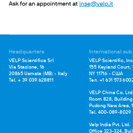
Инк
Ask for an appointment at
inse@velp.it
Фл
Ту
От
На
Headquarters
International sub
VELP Scientifica Srl
VELP Scientific, Inc
Via Stazione, 16
155 Keyland Court,
20865 Usmate (MB) - Italy
NY 11716 - США
Tel. + 39 039 628811
Тел. +1 631 573 600
VELP China Co. Ltd
Room 828, Building 
Pudong New Area, 
Tel. 400-089-8029
Velp India Pvt. Ltd.
Office 323-324, Bui