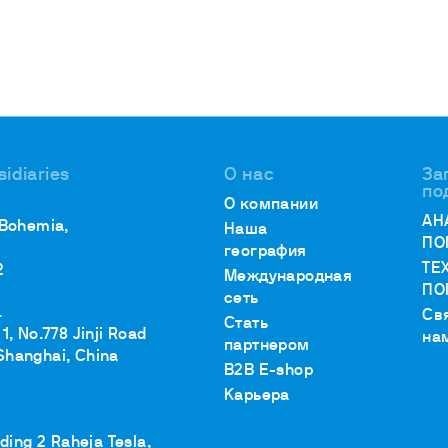
убаторы с охлаждением
окуляторы
рбидиметры
крытые циркуляционные ванны
сосы
sidiaries
О нас
За
по
О компании
АН
 Bohemia,
Наша
ПО
география
ТЕ
2
Международная
ПО
сеть
.
Св
Стать
1, No.778 Jinji Road
на
партнером
Shanghai, China
B2B E-shop
Карьера
lding 2 Raheja Tesla,