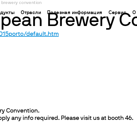
 brewery convention
дукты
Отрасли
Полезная информация
Сервис
О
pean Brewery C
15porto/default.htm
CHINA
ь поддержку
ораторное оборудование
Применение
База знаний
Connect your products
中国
ТРИРУЙТЕ СВОЙ
кторы химического синтеза
Определение азота/белка
Метод Кьельдаля
Облачная платформа
Ermes
гнитные мешалки
Определение углерода
Метод Дюма
ЧЕСКАЯ ПОМОЩЬ
Подключаемые продукты
а
нитные мешалки с подогревом
Экстракторы жира
Международные стандарты
СКАЯ ПОМОЩЬ
Подписки
нению
ораторные плитки
Определение клетчатки
Настройте Ваш аккаунт
рхнеприводные мешалки
Исследование срока годности
Ermes
тексеры и шейкеры
БПК и респирометрические исследования
Доступ к платформе
спергаторы
Джар тест и выщелачивание
ry Convention.
ply any info required. Please visit us at booth 46.
ие нагревательные блоки И ХПК
Химическое потребление кислорода
пирометрические анализаторы и датчики для измерени