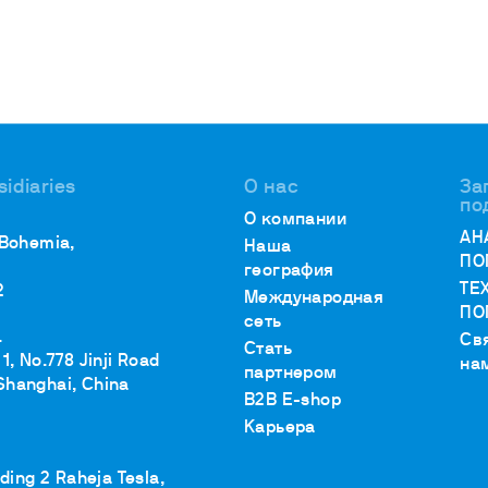
убаторы с охлаждением
окуляторы
рбидиметры
крытые циркуляционные ванны
сосы
sidiaries
О нас
За
по
О компании
АН
 Bohemia,
Наша
ПО
география
ТЕ
2
Международная
ПО
сеть
.
Св
Стать
1, No.778 Jinji Road
на
партнером
Shanghai, China
B2B E-shop
Карьера
lding 2 Raheja Tesla,