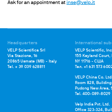
Инк
Ask for an appointment at
inse@velp.it
Фл
Ту
От
На
Headquarters
International sub
VELP Scientifica Srl
VELP Scientific, Inc
Via Stazione, 16
155 Keyland Court,
20865 Usmate (MB) - Italy
NY 11716 - США
Tel. + 39 039 628811
Тел. +1 631 573 600
VELP China Co. Ltd
Room 828, Building 
Pudong New Area, 
Tel. 400-089-8029
Velp India Pvt. Ltd.
Office 323-324, Bui