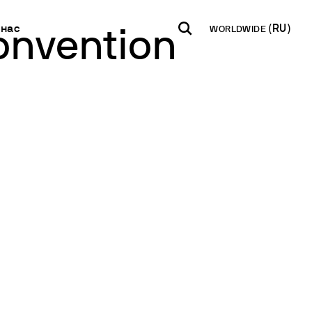
 нас
WORLDWIDE
onvention
INDIA
USA
WORLD
Контакаты
B2B E-shop
Инкубация
English
English
English
Свяжитесь с нами
Доступ к
Перемешивание
платформе
Español
Italiano
Новостная
Перемешивание и нагрев
Français
Español
рассылка
Смешивание и встряхивание
Français
Международная
Рассеивание
сеть
Deutsch
Сухой блок отопления
Стать партнером
Pусский
Измерение мутности
Определение следов тяжелых металлов
я БПК