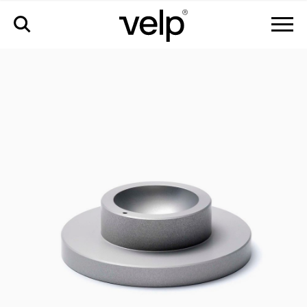
аксессуары
>
полусферическая чаша для колб объемом
100 мл