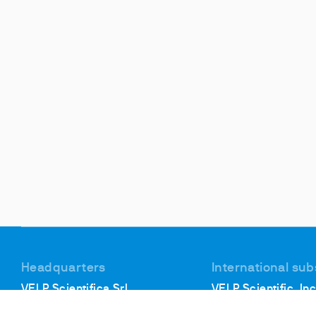
Headquarters
International sub
VELP Scientifica Srl
VELP Scientific, Inc
Via Stazione, 16
155 Keyland Court,