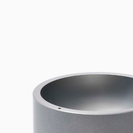
Инк
Фл
Ту
От
На