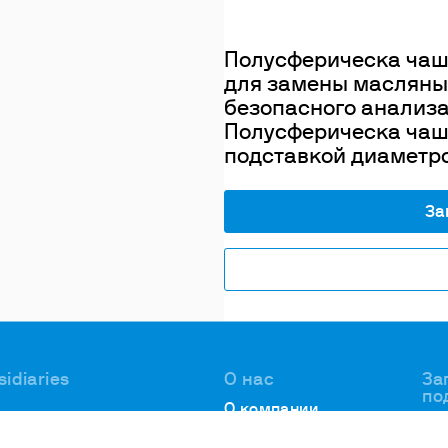
Полусферическа чаш
для замены масляных
безопасного анализа
Полусферическа чаша
подставкой диаметро
За
sidiaries
О нас
За
по
О компании
АН
 Bohemia,
Наша