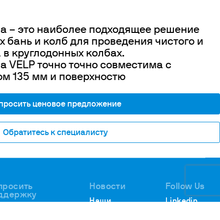
а – это наиболее подходящее решение
 бань и колб для проведения чистого и
 в круглодонных колбах.
 VELP точно точно совместима с
м 135 мм и поверхностю
просить ценовое предложение
Обратитесь к специалисту
просить
Новости
Follow Us
ддержку
Наши
Linkedin
АЛИТИЧЕСКАЯ
новости
Youtube