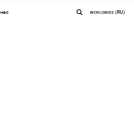
 нас
WORLDWIDE
TH AMERICA
USA
WORLD
Контакаты
B2B E-shop
añol
English
English
Свяжитесь с нами
Доступ к
платформе
Español
Français
Новостная
Français
Deutsch
рассылка
Pусский
Международная
сеть
Стать партнером
я БПК