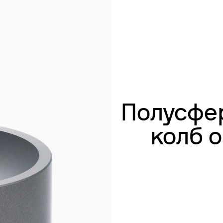
убаторы с охлаждением
Перемешивание
окуляторы
Перемешивание и нагрев
рбидиметры
Смешивание и встряхивание
крытые циркуляционные ванны
Рассеивание
сосы
Сухой блок отопления
Измерение мутности
Определение следов тяжелых металлов
Полусфе
колб 