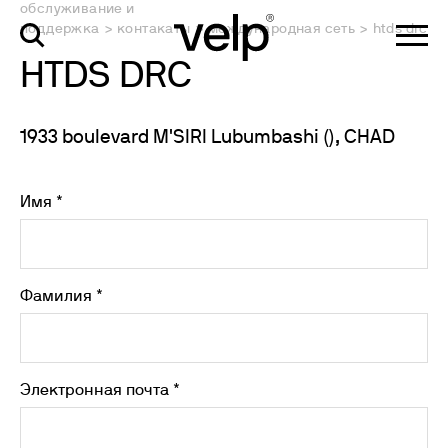
обслуживание и
поддержка
>
контакаты
>
международная сеть
>
htds drc
HTDS DRC
1933 boulevard M'SIRI Lubumbashi (), CHAD
Имя *
Фамилия *
Электронная почта *