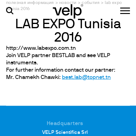
полезная информация
>
новости
>
события
>
lab expo
tunisia 2016
LAB EXPO Tunisia
2016
http://www.labexpo.com.tn
Join VELP partner BESTLAB and see VELP
instruments.
For further information contact our partner:
Mr. Chamekh Chawki:
best.lab@topnet.tn
Headquarters
VELP Scientifica Srl