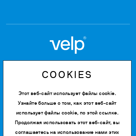
Copyright © 2020-2026
COOKIES
Tax Code: 06955700155
VAT number: IT 00842180960
Company Registration Number MB: 06955700155
Этот веб-сайт использует файлы cookie.
REA number: MB-1129804
Paid up share capital: € 500.000 fully paid.
Узнайте больше о том, как этот веб-сайт
использует файлы cookie, по
этой ссылке
.
Политика конфиденциальности
Cookie Policy
Продолжая использовать этот веб-сайт, вы
Условия пользования
соглашаетесь на использование нами этих