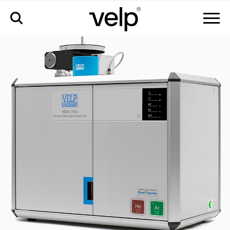
nda 702 анализатор азота по методу дюма