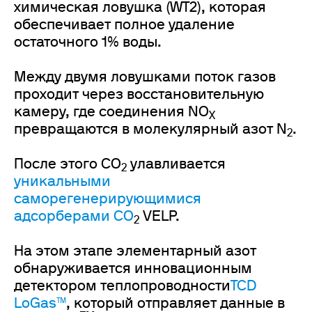
химическая ловушка (WT2), которая
обеспечивает полное удаление
остаточного 1% воды.
Между двумя ловушками поток газов
проходит через восстановительную
камеру, где соединения NO
X
превращаются в молекулярный азот N
.
2
После этого CO
улавливается
2
уникальными
саморегенерирующимися
адсорберами CO
VELP.
2
На этом этапе элементарный азот
обнаруживается инновационным
детектором теплопроводности
TCD
LoGas™
, который отправляет данные в