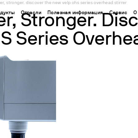
er, stronger. discover the new velp ohs series overhead stirrer
дукты
Отрасли
Полезная информация
Сервис
О
er, Stronger. Dis
 Series Overhea
CHINA
ь поддержку
ораторное оборудование
Применение
База знаний
Connect your products
中国
ТРИРУЙТЕ СВОЙ
кторы химического синтеза
Определение азота/белка
Метод Кьельдаля
Облачная платформа
Ermes
гнитные мешалки
Определение углерода
Метод Дюма
ЧЕСКАЯ ПОМОЩЬ
Подключаемые продукты
а
нитные мешалки с подогревом
Экстракторы жира
Международные стандарты
СКАЯ ПОМОЩЬ
Подписки
нению
ораторные плитки
Определение клетчатки
Настройте Ваш аккаунт
рхнеприводные мешалки
Исследование срока годности
Ermes
тексеры и шейкеры
БПК и респирометрические исследования
Доступ к платформе
спергаторы
Джар тест и выщелачивание
ие нагревательные блоки И ХПК
Химическое потребление кислорода
пирометрические анализаторы и датчики для измерени