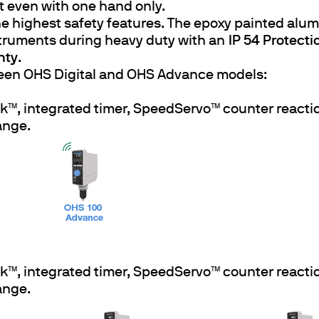
t even with one hand only.
 highest safety features. The epoxy painted alum
struments during heavy duty with an
IP 54 Protecti
nty
.
een OHS Digital and OHS Advance models:
ck™, integrated timer, SpeedServo™ counter reacti
ange.
ck™, integrated timer, SpeedServo™ counter reacti
ange.