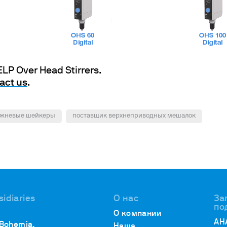
ELP Over Head Stirrers.
act us
.
ржневые шейкеры
поставщик верхнеприводных мешалок
sidiaries
О нас
За
по
О компании
АН
 Bohemia,
Наша