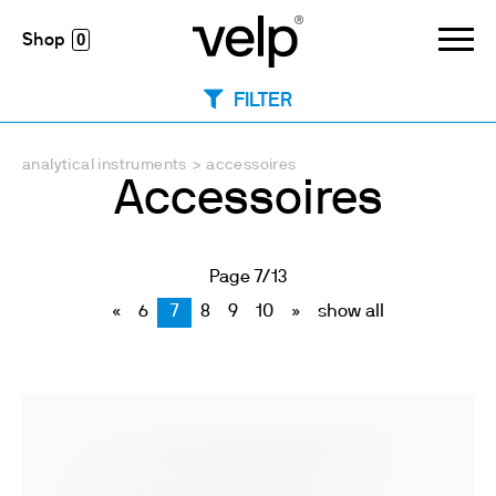
0
FILTER
analytical instruments
>
accessoires
Accessoires
Page 7/13
«
6
7
8
9
10
»
show all