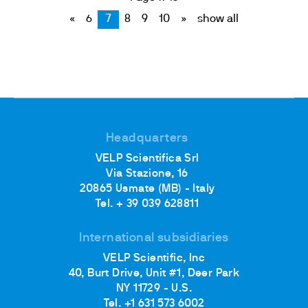
«
6
7
8
9
10
»
show all
Headquarters
VELP Scientifica Srl
Via Stazione, 16
20865 Usmate (MB) - Italy
Tel. + 39 039 628811
International subsidiaries
VELP Scientific, Inc
40, Burt Drive, Unit #1, Deer Park
NY 11729 - U.S.
Tel. +1 631 573 6002