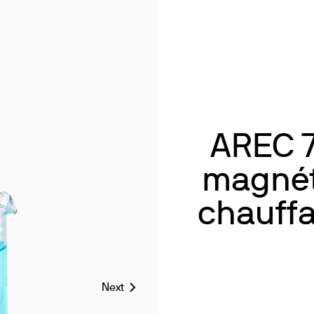
AREC 7
magnét
chauff