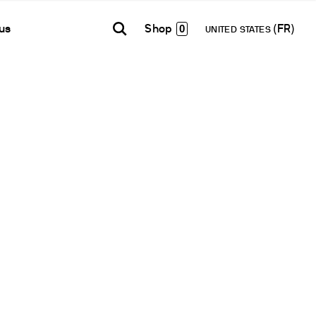
0
us
UNITED STATES
TH AMERICA
USA
WORLD
Contacts
E-Shop - B2B
añol
English
English
Formulaire de contact
Accéder à la plateforme
Español
Français
Lettre d’information
Français
Deutsch
Réseau de Distribution
Pусский
Devenir Partenaire