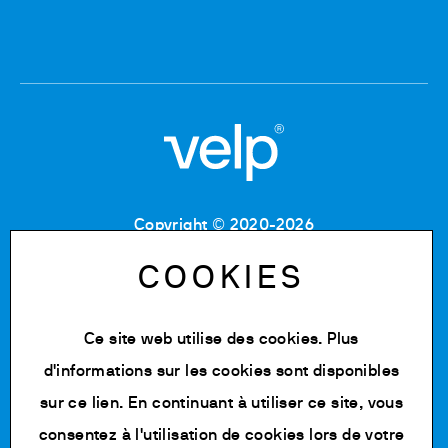
Copyright © 2020-2026
Code Fiscal : 06955700155
Numéro de TVA : IT 00842180960
COOKIES
MB Registre du commerce et des sociétés :
06955700155
Numéro REA : MB-1129804
Ce site web utilise des cookies. Plus
Capital social : 500 000,00 € e.v.
d'informations sur les cookies sont disponibles
Politique de confidentialité
sur
ce lien
. En continuant à utiliser ce site, vous
Cookie Policy
consentez à l'utilisation de cookies lors de votre