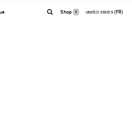
0
us
UNITED STATES
TH AMERICA
USA
WORLD
Contacts
E-Shop - B2B
añol
English
English
Formulaire de contact
Accéder à la plateforme
Español
Français
Lettre d’information
Français
Deutsch
Réseau de Distribution
Pусский
Devenir Partenaire