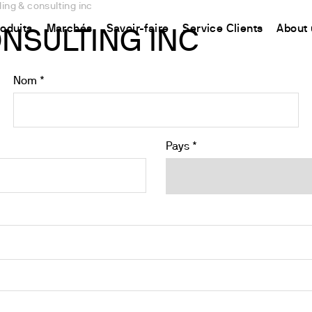
ing & consulting inc
roduits
Marchés
Savoir-faire
Service Clients
About 
NSULTING INC
Nom *
CHINA
ment
Equipment
Utilisation
Connect your products
Ressources et informations
中国
ons
oduit
t
 Synthèse Chimique
Détermination de l’Azote
Plate-forme Ermes Cloud
La méthode Kjeldahl
ons
Magnétiques
Détermination du Carbone
Instruments et Equipements connectés
La méthode Dumas
Pays *
fs
Magnétiques Chauffants
Extraction de Solvants
Abonnements
Normes internationales
uffantes
Détermination des Fibres
Configurez votre compte Ermes
 Hélices / Verticaux
Études sur la Stabilité à l'Oxydation
Accéder à la plateforme
Agitateurs
DBO et études Respirométriques
Test de Floculation et Test de Lixiviation
ants à sec et DCO
Demande Chimique en Oxygène
iromètres
Agitation