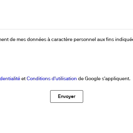
Agitation et chauffage
Mélanger et agiter
Dispersion
echange
Chauffage par blocs secs
Minéralisation pour Métaux Lourds
raitement de mes données à caractère personnel aux fins indiqué
dentialité
et
Conditions d'utilisation
de Google s'appliquent.