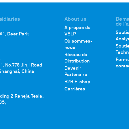
sidiaries
About us
Dema
de l'
À propos de
Souti
 #1, Deer Park
VELP
Analy
Où sommes-
Souti
nous
Techn
Réseau de
.
Formu
Distribution
1, No.778 Jinji Road
conta
Devenir
Shanghai, China
Partenaire
B2B E-shop
Carrières
lding 2 Raheja Tesla,
05,