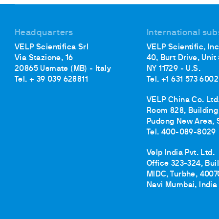
Headquarters
International sub
VELP Scientifica Srl
VELP Scientific, Inc
Via Stazione, 16
40, Burt Drive, Unit
20865 Usmate (MB) - Italy
NY 11729 - U.S.
Tel. + 39 039 628811
Tel. +1 631 573 6002
VELP China Co. Ltd
Room 828, Building 
Pudong New Area, 
Tel. 400-089-8029
Velp India Pvt. Ltd.
Office 323-324, Bui
MIDC, Turbhe, 4007
Navi Mumbai, India