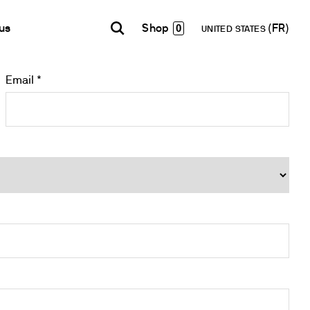
0
us
UNITED STATES
Email *
INDIA
USA
WORLD
Contacts
E-Shop - B2B
English
English
English
Formulaire de contact
Accéder à la plateforme
Español
Italiano
Lettre d’information
Français
Español
Réseau de Distribution
Français
Devenir Partenaire
Deutsch
Pусский