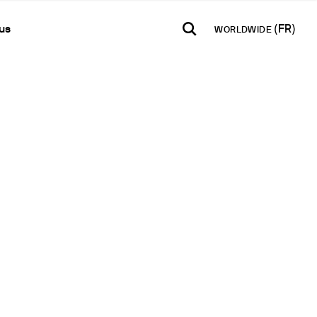
us
WORLDWIDE
TALIA
SOUTH AMERICA
WORLD
Contacts
E-Shop - B2B
aliano
Español
English
Formulaire de contact
Accéder à la plateforme
Français
Lettre d’information
Deutsch
Réseau de Distribution
Pусский
Devenir Partenaire