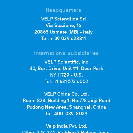
Headquarters
VELP Scientifica Srl
Via Stazione, 16
20865 Usmate (MB) - Italy
Tel. + 39 039 628811
International subsidiaries
VELP Scientific, Inc
40, Burt Drive, Unit #1, Deer Park
NY 11729 - U.S.
Tel. +1 631 573 6002
VELP China Co. Ltd.
Room 828, Building 1, No.778 Jinji Road
Pudong New Area, Shanghai, China
Tel. 400-089-8029
Velp India Pvt. Ltd.
Office 323-324, Building 2 Raheja Tesla,