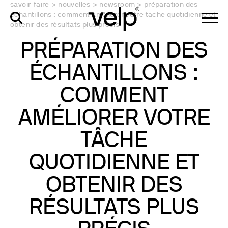
savoir-faire
>
nouvelles
>
newsroom
>
préparation des
échantillons : comment améliorer votre tâche quotidienne et
obtenir des résultats plus précis
PRÉPARATION DES
ÉCHANTILLONS :
COMMENT
AMÉLIORER VOTRE
TÂCHE
QUOTIDIENNE ET
OBTENIR DES
RÉSULTATS PLUS