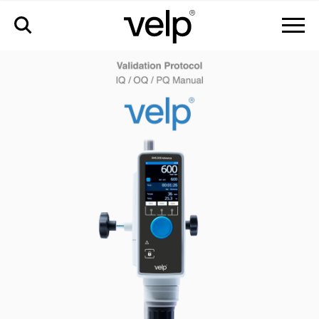
аксессуары
>
пакет валидационный iq/oq для ohs advance