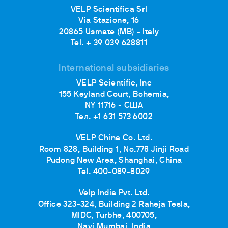
VELP Scientifica Srl
Via Stazione, 16
20865 Usmate (MB) - Italy
Tel. + 39 039 628811
International subsidiaries
VELP Scientific, Inc
155 Keyland Court, Bohemia,
NY 11716 - США
Тел. +1 631 573 6002
VELP China Co. Ltd.
Room 828, Building 1, No.778 Jinji Road
Pudong New Area, Shanghai, China
Tel. 400-089-8029
Velp India Pvt. Ltd.
Office 323-324, Building 2 Raheja Tesla,
MIDC, Turbhe, 400705,
Navi Mumbai, India