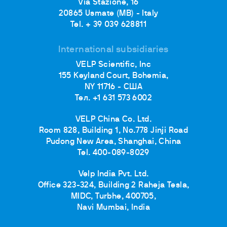
Via Stazione, 16
20865 Usmate (MB) - Italy
Tel. + 39 039 628811
International subsidiaries
VELP Scientific, Inc
155 Keyland Court, Bohemia,
NY 11716 - США
Тел. +1 631 573 6002
VELP China Co. Ltd.
Room 828, Building 1, No.778 Jinji Road
Pudong New Area, Shanghai, China
Tel. 400-089-8029
Velp India Pvt. Ltd.
Office 323-324, Building 2 Raheja Tesla,
MIDC, Turbhe, 400705,
Navi Mumbai, India