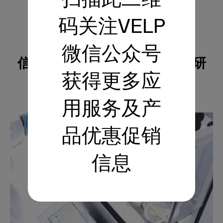
扫描此二维
SER 148 系列 - 溶剂萃取仪
码关注VELP
微信公众号
信息分享中心, 新闻中心, 网络研
获得更多应
讨会: 半自动溶剂萃取仪
用服务及产
品优惠促销
信息