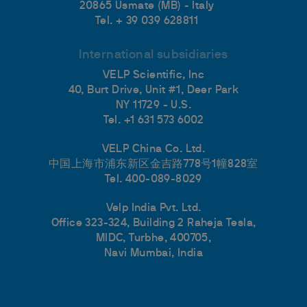
20865 Usmate (MB) - Italy
Tel. + 39 039 628811
International subsidiaries
VELP Scientific, Inc
40, Burt Drive, Unit #1, Deer Park
NY 11729 - U.S.
Tel. +1 631 573 6002
VELP China Co. Ltd.
中国上海市浦东新区金吉路778号1幢828室
Tel. 400-089-8029
Velp India Pvt. Ltd.
Office 323-324, Building 2 Raheja Tesla,
MIDC, Turbhe, 400705,
Navi Mumbai, India