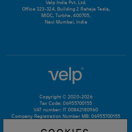
Velp India Pvt. Ltd.
Office 323-324, Building 2 Raheja Tesla,
MIDC, Turbhe, 400705,
Navi Mumbai, India
Copyright © 2020-2026
Tax Code: 06955700155
VAT number: IT 00842180960
Company Registration Number MB: 06955700155
REA number: MB-1129804
Paid up share capital: € 500.000 fully paid.