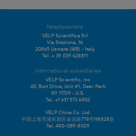
Headquarters
VELP Scientifica Srl
Via Stazione, 16
20865 Usmate (MB) - Italy
Tel. + 39 039 628811
International subsidiaries
VELP Scientific, Inc
40, Burt Drive, Unit #1, Deer Park
NY 11729 - U.S.
Tel. +1 631 573 6002
VELP China Co. Ltd.
中国上海市浦东新区金吉路778号1幢828室
Tel. 400-089-8029