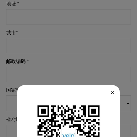
地址 *
城市*
邮政编码 *
国家*
省/州*