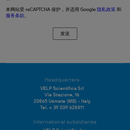
本网站受 reCAPTCHA 保护，并适用 Google
隐私政策
和
服务条款
。
Headquarters
VELP Scientifica Srl
Via Stazione, 16
20865 Usmate (MB) - Italy
Tel. + 39 039 628811
International subsidiaries