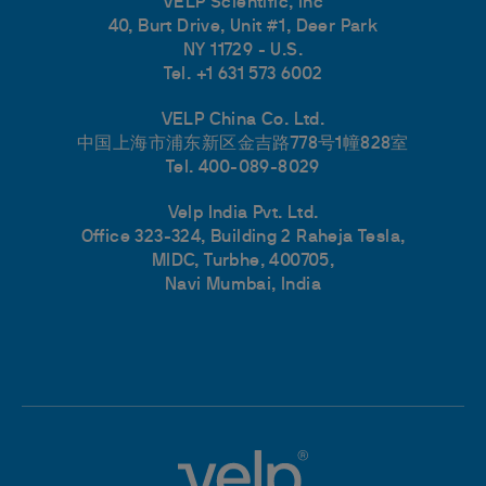
VELP Scientific, Inc
40, Burt Drive, Unit #1, Deer Park
NY 11729 - U.S.
Tel. +1 631 573 6002
VELP China Co. Ltd.
中国上海市浦东新区金吉路778号1幢828室
Tel. 400-089-8029
Velp India Pvt. Ltd.
Office 323-324, Building 2 Raheja Tesla,
MIDC, Turbhe, 400705,
Navi Mumbai, India