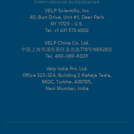
International subsidiaries
VELP Scientific, Inc
40, Burt Drive, Unit #1, Deer Park
NY 11729 - U.S.
Tel. +1 631 573 6002
VELP China Co. Ltd.
中国上海市浦东新区金吉路778号1幢828室
Tel. 400-089-8029
Velp India Pvt. Ltd.
Office 323-324, Building 2 Raheja Tesla,
MIDC, Turbhe, 400705,
Navi Mumbai, India