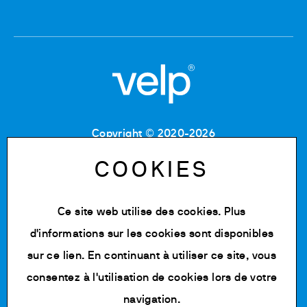
Copyright © 2020-2026
Code Fiscal : 06955700155
Numéro de TVA : IT 00842180960
COOKIES
MB Registre du commerce et des sociétés :
06955700155
Numéro REA : MB-1129804
Ce site web utilise des cookies. Plus
Capital social : 500 000,00 € e.v.
d'informations sur les cookies sont disponibles
Politique de confidentialité
sur
ce lien
. En continuant à utiliser ce site, vous
Cookie Policy
consentez à l'utilisation de cookies lors de votre
Modifier les cookies
navigation.