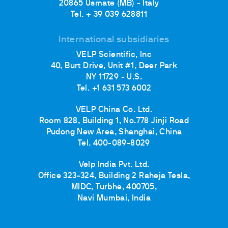
20865 Usmate (MB) - Italy
Tel. + 39 039 628811
International subsidiaries
VELP Scientific, Inc
40, Burt Drive, Unit #1, Deer Park
NY 11729 - U.S.
Tel. +1 631 573 6002
VELP China Co. Ltd.
Room 828, Building 1, No.778 Jinji Road
Pudong New Area, Shanghai, China
Tel. 400-089-8029
Velp India Pvt. Ltd.
Office 323-324, Building 2 Raheja Tesla,
MIDC, Turbhe, 400705,
Navi Mumbai, India