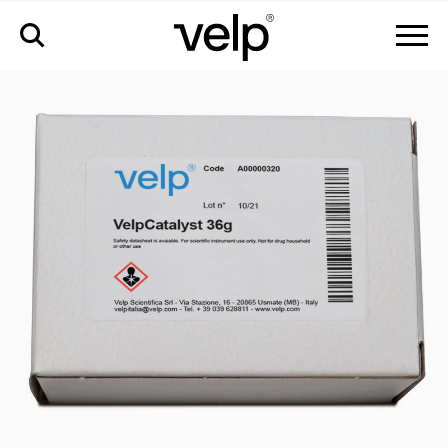
аксессуары
>
катализатор velp с инертным слоем, 36 г