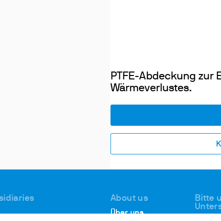
PTFE-Abdeckung zur E
Wärmeverlustes.
K
sidiaries
About us
Bitte
Unter
Über uns