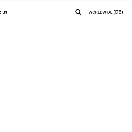
t us
WORLDWIDE
TH AMERICA
USA
WORLD
akt
B2B E-Shop
añol
English
English
akt
Zugang zur Plattform
Español
Français
letter
Français
Deutsch
weites Netzwerk
Pусский
en Sie ein Partner