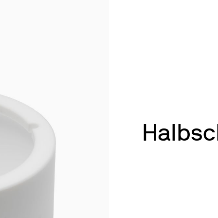
oren
ren
en und Heizen
äte
hen & Schütteln
der
ergieren
ung mit Thermostatventilen
ung
enbestimmung von Schwermetallen
Halbsc