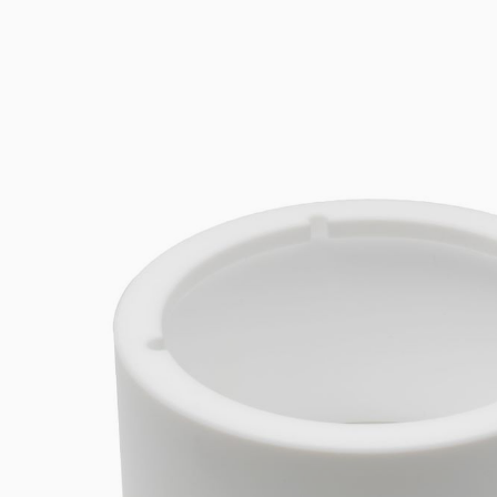
Gekühlte Inkubat
Rüh
Flokkulatoren
Rühr
Trübungsmessger
Misc
Offene Umwälzbä
Disp
Pumpen
Heiz
Trüb
Spur