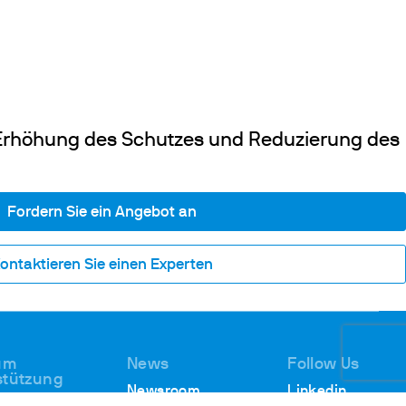
rhöhung des Schutzes und Reduzierung des
Fordern Sie ein Angebot an
ontaktieren Sie einen Experten
 um
News
Follow Us
stützung
Newsroom
Linkedin