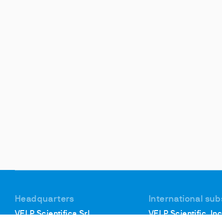
Headquarters
International sub
VELP Scientifica Srl
VELP Scientific, Inc