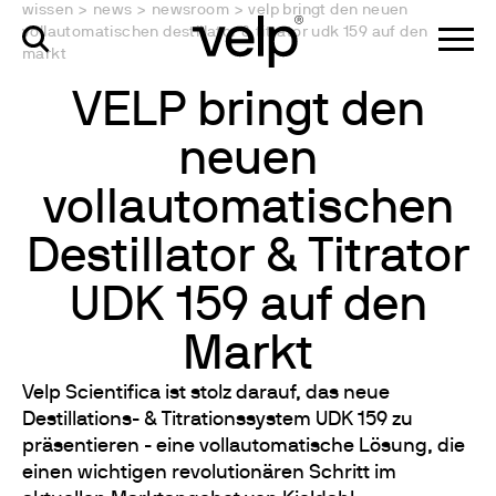
wissen
>
news
>
newsroom
>
velp bringt den neuen
vollautomatischen destillator & titrator udk 159 auf den
markt
VELP bringt den
neuen
vollautomatischen
Destillator & Titrator
UDK 159 auf den
Markt
Velp Scientifica ist stolz darauf, das neue
Destillations- & Titrationssystem UDK 159 zu
präsentieren - eine vollautomatische Lösung, die
einen wichtigen revolutionären Schritt im