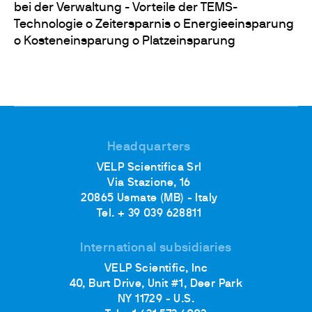
bei der Verwaltung - Vorteile der TEMS-
Technologie o Zeitersparnis o Energieeinsparung
o Kosteneinsparung o Platzeinsparung
Headquarters
VELP Scientifica Srl
Via Stazione, 16
20865 Usmate (MB) - Italy
Tel. + 39 039 628811
International subsidiaries
VELP Scientific, Inc
40, Burt Drive, Unit #1, Deer Park
NY 11729 - U.S.