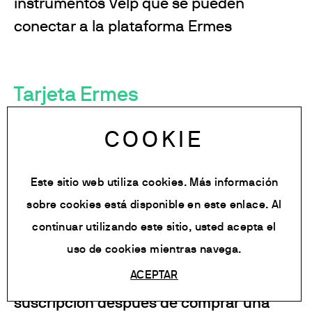
instrumentos Velp que se pueden
conectar a la plataforma Ermes
Tarjeta Ermes
COOKIE
¿Cuántos productos puedo conectar con
una Ermes Card?
Este sitio web utiliza cookies. Más información
La Tarjeta Ermes es una suscripción de 1
sobre cookies está disponible en
este enlace
. Al
o 3 años válida para 10 productos por
continuar utilizando este sitio, usted acepta el
empresa.
uso de cookies mientras navega.
ACEPTAR
¿Cuánto tiempo tengo para activar la
suscripción después de comprar una