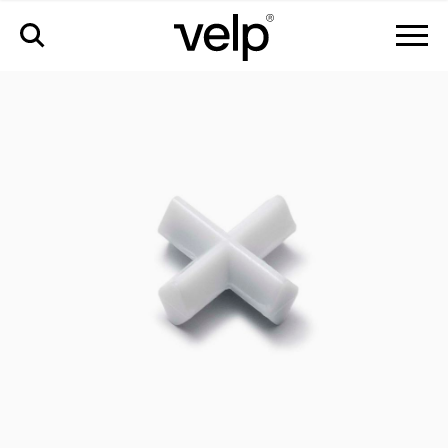
accesorios
>
agitador magnético cruz, ø20x8 mm