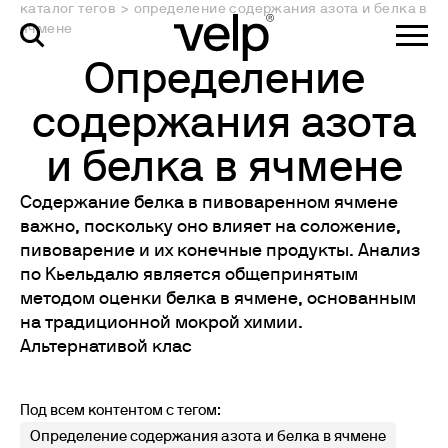
каталог тегов
>
определение содержания азота и белка в
ячмене
Определение
содержания азота
и белка в ячмене
Содержание белка в пивоваренном ячмене
важно, поскольку оно влияет на соложение,
пивоварение и их конечные продукты. Анализ
по Кьельдалю является общепринятым
методом оценки белка в ячмене, основанным
на традиционной мокрой химии.
Альтернативой клас
Под всем контентом с тегом:
Определение содержания азота и белка в ячмене