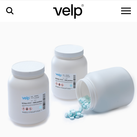
zubehör
>
kjtabs vtct - packung mit 1000 tabletten