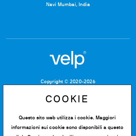
Navi Mumbai, India
Copyright © 2020-2026
Codice Fiscale: 06955700155
Partita IVA: IT 00842180960
COOKIE
Iscrizione Registro Imprese MB: 06955700155
Numero REA: MB-1129804
Capitale Sociale: € 500.000 i.v.
Questo sito web utilizza i cookie. Maggiori
informazioni sui cookie sono disponibili a
questo
Privacy policy