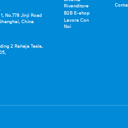
Diventa
Conta
Rivenditore
.
B2B E-shop
1, No.778 Jinji Road
Lavora Con
Shanghai, China
Noi
lding 2 Raheja Tesla,
05,