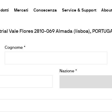
dotti
Mercati
Conoscenza
Service & Support
About
strial Vale Flores 2810-069 Almada (lisboa), PORTUG
CHINA
ent
d
Connect your products
Risorse e approfondimenti
Sistemi rapidi H2O
Contat
Incubazione e Refrigerazione
中国
i Chimica
 Azoto e Proteine
odotto
aflet
Piattaforma Ermes Cloud
Metodo Kjeldahl
Cartine indicatrici e strisce analitich
Contat
Agitazione
Cognome *
l Carbonio
o
uzioni
Prodotti Abilitati
Metodo Dumas
Quantofix reflettometri e accessori
Newsle
Agitazione e Riscaldamento
Riscaldanti
nti
rative
Abbonamenti
Standard Internazionali
Strisce analitiche per determinazioni
Rete G
Miscelazione
lla Fibra
tes
Configura il tuo Account Ermes
Cartine analitiche per determinazioni 
Divent
Dispersione
Nazione *
a di Grassi e Oli
Accesso alla Piattaforma
Visocolor kit analitici
Riscaldamento con blocchi termos
iscelatori
pirometriche
Nanocolor fotometri
Torbidità
g Test
Nanocolor analisi fotometrica delle 
Determinazione dei Metalli Pesant
i e COD
Respirometrici