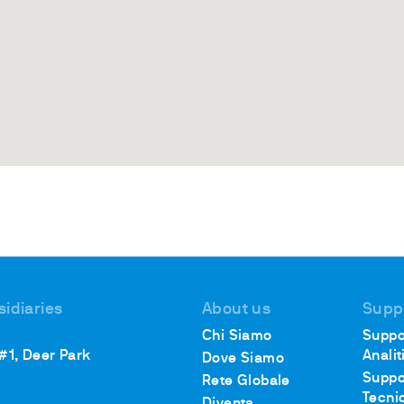
sidiaries
About us
Supp
Chi Siamo
Suppo
 #1, Deer Park
Analit
Dove Siamo
Suppo
Rete Globale
Tecni