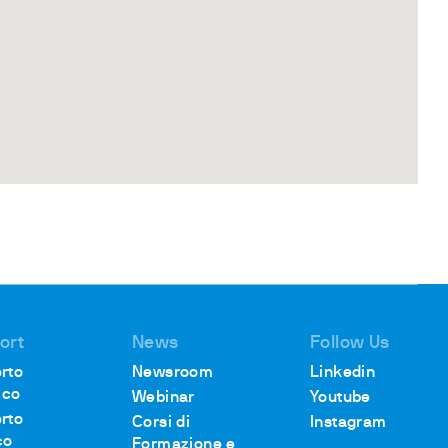
ort
News
Follow Us
rto
Newsroom
Linkedin
ico
Webinar
Youtube
rto
Corsi di
Instagram
co
Formazione e