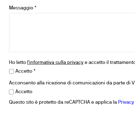
Frigotermostati e In
Messaggio *
Flocculatori
Torbidimetro
Bagni Termostatici
Pompe
Ho letto
l'informativa sulla privacy
e accetto il trattamento 
Accetto *
Acconsento alla ricezione di comunicazioni da parte di 
Accetto
Questo sito è protetto da reCAPTCHA e applica la
Privacy