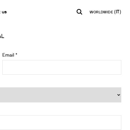
 us
WORLDWIDE
AL
INDIA
USA
WORLD
ti
B2B E-shop
English
English
English
e per la misura del ph
taci
Accesso alla Piattaforma
Español
Italiano
Email *
tter
Français
Español
 semi-quantitative
lobale
Français
qualitatite
a Rivenditore
Deutsch
tatici
Pусский
acque
i in Tracce