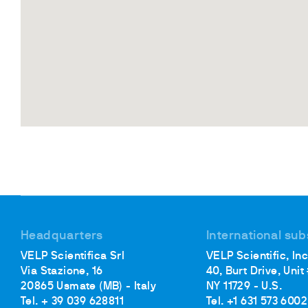
Headquarters
International sub
VELP Scientifica Srl
VELP Scientific, Inc
Via Stazione, 16
40, Burt Drive, Unit
20865 Usmate (MB) - Italy
NY 11729 - U.S.
Tel. + 39 039 628811
Tel. +1 631 573 6002