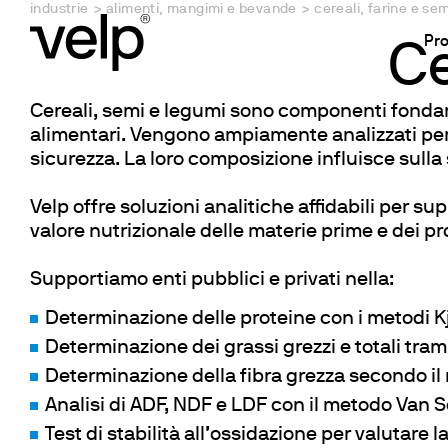
industrie
>
alimenti, mangimi e bevande
>
cereali, farine e sem
Pro
Ce
Cereali, semi e legumi sono componenti fonda
alimentari. Vengono ampiamente analizzati per i
Analytical Instruments
Industrie
News
Service
About us
Laboratory Equipm
Applicazioni
Support
Area Downloa
sicurezza. La loro composizione influisce sulla 
Analizzatori Elementari
Alimenti, Mangimi e Bevande
Newsroom
Offerta Service
Chi Siamo
Reattore per Sintes
Determinazione di
Registra il tuo pr
Brochure & Le
Digestori e Mineralizzatori
Ambiente e Agricoltura
Webinar
Installazione
Dove Siamo
Agitatori Magnetici
Determinazioni de
Supporto Analitic
Manuali di istr
Velp offre soluzioni analitiche affidabili per sup
valore nutrizionale delle materie prime e dei prod
Distillatori
Chimica e Petrolchimica
Corsi di Formazione e Workshop
Manutenzione programmata
Sostenibilità
Agitatori Magnetici 
Estrazione a Solve
Supporto Tecnico
Tabelle compa
Estrattori a Solventi
Farmaceutica e Life Science
Eventi
Corsi di formazione
Certificazioni
Piastre Riscaldanti
Determinazione de
Application no
Supportiamo enti pubblici e privati nella:
Estrattori di Fibra
Cosmetica e Cura personale
Calibrazione & Certificazione
Lavora Con Noi
Agitatori ad Asta
Stabilità Ossidativ
Certificati
Determinazione delle proteine con i metodi Kj
Estrattori di Fibra Dietetica
Carta e Tessile
Garanzia
Agitatori Vortex e M
Analisi BOD e Res
Determinazione dei grassi grezzi e totali tram
Reattore di Ossidazione
Laboratori Conto Terzi
Dispersori
Jar Test e Leachin
Determinazione della fibra grezza secondo i
Consumabili
Accademia ed Enti Pubblici
Blocchi Termostatic
Analisi COD
Analisi di ADF, NDF e LDF con il metodo Van S
BOD e Analizzatori 
Test di stabilità all’ossidazione per valutare 