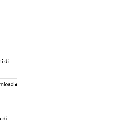
i di
nload
a di