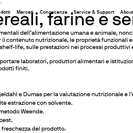
i
dotti
Mercati
Conoscenza
Service & Support
About
reali, farine e s
mentali dell’alimentazione umana e animale, nonch
CHINA
l contenuto nutrizionale, le proprietà funzionali e 
ent
d
Connect your products
Risorse e approfondimenti
Sistemi rapidi H2O
Contat
Incubazione e Refrigerazione
shelf-life, sulle prestazioni nei processi produttivi
中国
i Chimica
 Azoto e Proteine
odotto
aflet
Piattaforma Ermes Cloud
Metodo Kjeldahl
Cartine indicatrici e strisce analitich
Contat
Agitazione
l Carbonio
o
uzioni
Prodotti Abilitati
Metodo Dumas
Quantofix reflettometri e accessori
Newsle
Agitazione e Riscaldamento
portare laboratori, produttori alimentari e istituzio
otti finiti.
Riscaldanti
nti
rative
Abbonamenti
Standard Internazionali
Strisce analitiche per determinazioni
Rete G
Miscelazione
lla Fibra
tes
Configura il tuo Account Ermes
Cartine analitiche per determinazioni 
Divent
Dispersione
a di Grassi e Oli
Accesso alla Piattaforma
Visocolor kit analitici
Riscaldamento con blocchi termos
eldahl e Dumas per la valutazione nutrizionale e l’
iscelatori
pirometriche
Nanocolor fotometri
Torbidità
ite estrazione con solvente.
g Test
Nanocolor analisi fotometrica delle 
Determinazione dei Metalli Pesant
l metodo Weende.
i e COD
oest.
Respirometrici
la freschezza del prodotto.