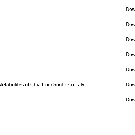
Dow
Dow
Dow
Dow
Dow
Metabolites of Chia from Southern Italy
Dow
Dow