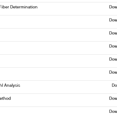
Fiber Determination
Dow
Dow
Dow
Dow
Dow
Dow
hl Analysis
Do
Method
Dow
Dow