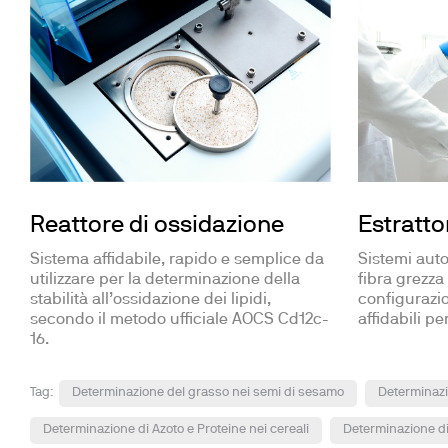
Estrattor
Reattore di ossidazione
Sistemi autom
Sistema affidabile, rapido e semplice da
fibra grezza
utilizzare per la determinazione della
configurazion
stabilità all’ossidazione dei lipidi,
affidabili per
secondo il metodo ufficiale AOCS Cd12c-
16.
Tag:
Determinazione del grasso nei semi di sesamo
Determinazio
Determinazione di Azoto e Proteine nei cereali
Determinazione di