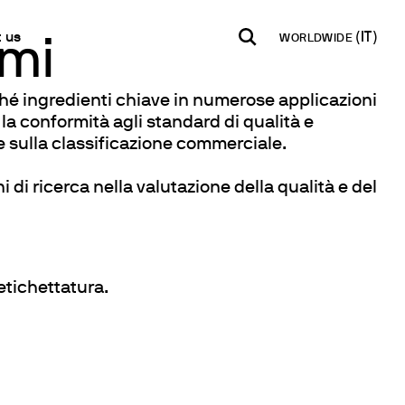
 us
WORLDWIDE
emi
é ingredienti chiave in numerose applicazioni
INDIA
USA
WORLD
la conformità agli standard di qualità e
ti
B2B E-shop
 e sulla classificazione commerciale.
English
English
English
e per la misura del ph
taci
Accesso alla Piattaforma
Español
Italiano
tter
ni di ricerca nella valutazione della qualità e del
Français
Español
 semi-quantitative
lobale
Français
qualitatite
a Rivenditore
Deutsch
tatici
Pусский
etichettatura.
acque
i in Tracce