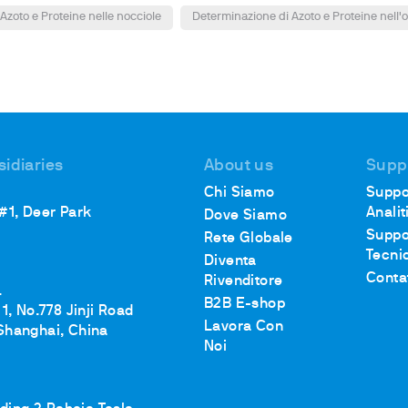
Azoto e Proteine nelle nocciole
Determinazione di Azoto e Proteine nell'
sidiaries
About us
Supp
Chi Siamo
Suppo
 #1, Deer Park
Analit
Dove Siamo
Suppo
Rete Globale
Tecni
Diventa
Conta
Rivenditore
.
B2B E-shop
1, No.778 Jinji Road
Lavora Con
Shanghai, China
Noi